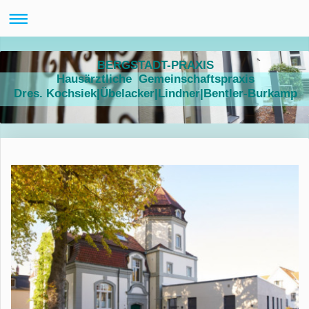
BERGSTADT-PRAXIS
Hausärztliche Gemeinschaftspraxis
Dres. Kochsiek|Übelacker|Lindner|Bentler-Burkamp